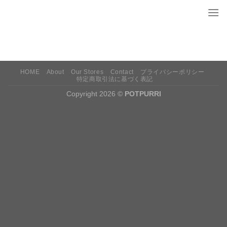
Skip
to
content
HOME
About
Our Stores
Contact
プライバシーポリシー
特定商取引法に基づく表記
Copyright 2026 ©
POTPURRI