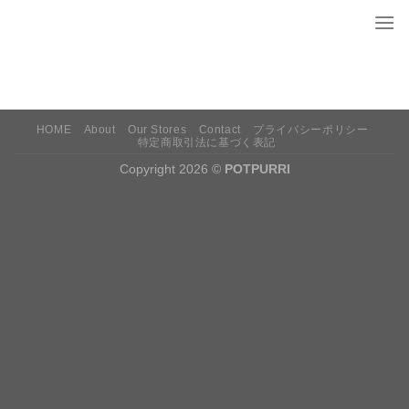
Skip
to
content
HOME
About
Our Stores
Contact
プライバシーポリシー
特定商取引法に基づく表記
Copyright 2026 ©
POTPURRI