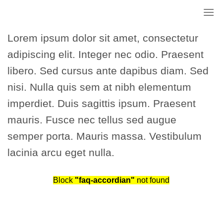
Skip
to
content
Lorem ipsum dolor sit amet, consectetur
adipiscing elit. Integer nec odio. Praesent
libero. Sed cursus ante dapibus diam. Sed
nisi. Nulla quis sem at nibh elementum
imperdiet. Duis sagittis ipsum. Praesent
mauris. Fusce nec tellus sed augue
semper porta. Mauris massa. Vestibulum
lacinia arcu eget nulla.
Block
"faq-accordian"
not found