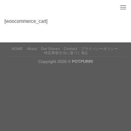
Skip
to
content
[woocommerce_cart]
HOME
About
Our Stores
Contact
プライバシーポリシー
特定商取引法に基づく表記
Copyright 2026 ©
POTPURRI